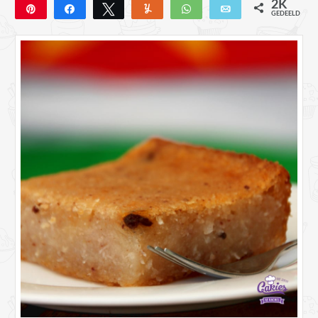
2K
Pin
Deel
Tweet
Yum
WhatsApp
E-mail
GEDEELD
2K
53
1