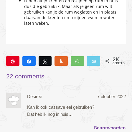
Ik heb altijd krenten en rozijnen op rum in huis
dus die gebruik ik. Maar als je geen rum wilt
gebruiken kan je de rum weglaten en in plaats
daarvan de krenten en rozijnen even in water
laten weken.
2K
Pin
Deel
Tweet
Yum
WhatsApp
E-mail
GEDEELD
2K
53
1
22 comments
Desiree
7 oktober 2022
Kan ik ook cassave eel gebruiken?
Dat heb ik nog in huis…
Beantwoorden