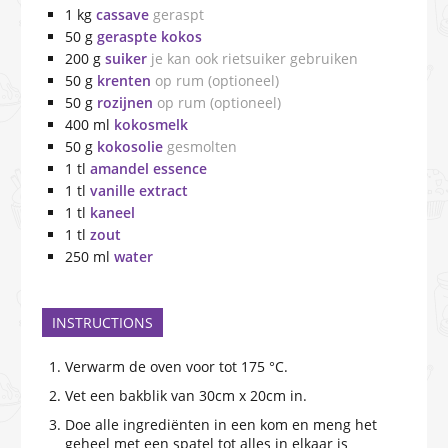
1
kg
cassave
geraspt
50
g
geraspte kokos
200
g
suiker
je kan ook rietsuiker gebruiken
50
g
krenten
op rum (optioneel)
50
g
rozijnen
op rum (optioneel)
400
ml
kokosmelk
50
g
kokosolie
gesmolten
1
tl
amandel essence
1
tl
vanille extract
1
tl
kaneel
1
tl
zout
250
ml
water
INSTRUCTIONS
Verwarm de oven voor tot 175 °C.
Vet een bakblik van 30cm x 20cm in.
Doe alle ingrediënten in een kom en meng het
geheel met een spatel tot alles in elkaar is