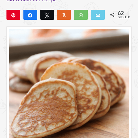
62
Pin
Deel
Tweet
Yum
WhatsApp
E-mail
GEDEELD
61
1