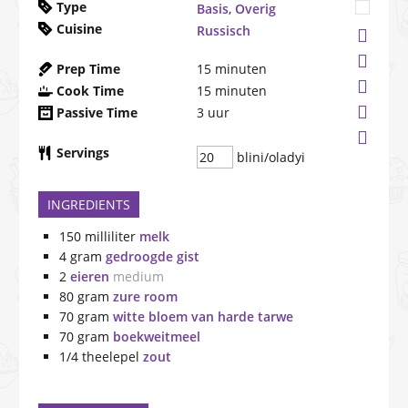
Type
Basis
,
Overig
Cuisine
Russisch
Prep Time
15
minuten
Cook Time
15
minuten
Passive Time
3
uur
Servings
blini/oladyi
INGREDIENTS
150
milliliter
melk
4
gram
gedroogde gist
2
eieren
medium
80
gram
zure room
70
gram
witte bloem van harde tarwe
70
gram
boekweitmeel
1/4
theelepel
zout